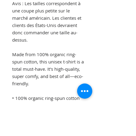
Avis : Les tailles correspondent à 
une coupe plus petite sur le 
marché américain. Les clientes et 
clients des États-Unis devraient 
donc commander une taille au-
dessus.
Made from 100% organic ring-
spun cotton, this unisex t-shirt is a 
total must-have. It's high-quality, 
super comfy, and best of all—eco-
friendly.
• 100% organic ring-spun cotton
• Fabric weight: 5.3 oz./yd.² (180 
g/m²)
• Single jersey
• Medium fit
• Set-in sleeves