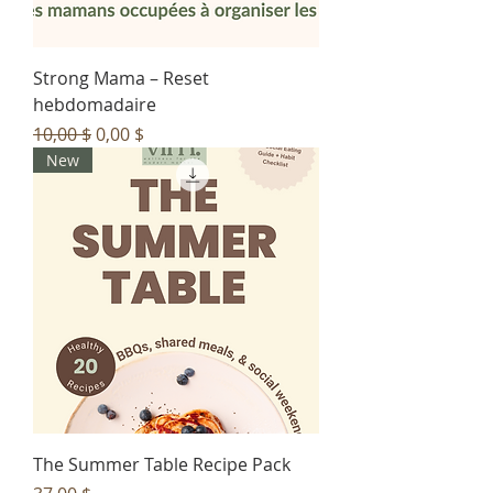
Strong Mama – Reset
hebdomadaire
Prix original
Prix promotionnel
10,00 $
0,00 $
New
The Summer Table Recipe Pack