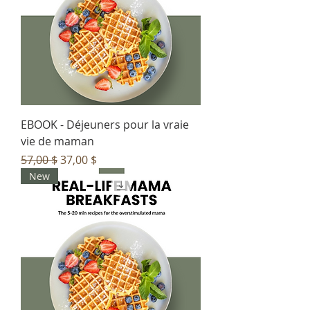
EBOOK - Déjeuners pour la vraie
vie de maman
Prix original
Prix promotionnel
57,00 $
37,00 $
New