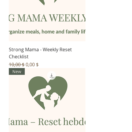
Strong Mama - Weekly Reset
Checklist
Prix original
Prix promotionnel
10,00 $
0,00 $
New