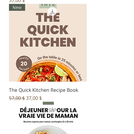
Prix
37,00 $
New
The Quick Kitchen Recipe Book
Prix original
Prix promotionnel
57,00 $
37,00 $