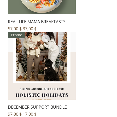
REAL-LIFE MAMA BREAKFASTS
Prix original
Prix promotionnel
57,00 $
37,00 $
Promo
DECEMBER SUPPORT BUNDLE
Prix original
Prix promotionnel
97,00 $
17,00 $