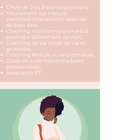
Choix de 2 ou 3 séances/semaine
Mouvement sur mesure,
exercice/entraînement, séances
de bien-être
Coaching nutritionnel prénatal &
postnatal (allaitement ou non).
Coaching de vie mode de vie et
grossesse
Coaching lifestyle et vie postnatale
Guide et outils hebdomadaires
personnalisés
Assistance 7/7