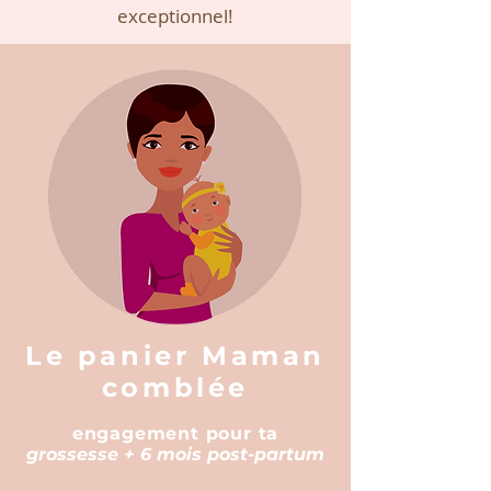
exceptionnel!
Le panier Maman
comblée
engagement pour ta
grossesse + 6 mois post-partum