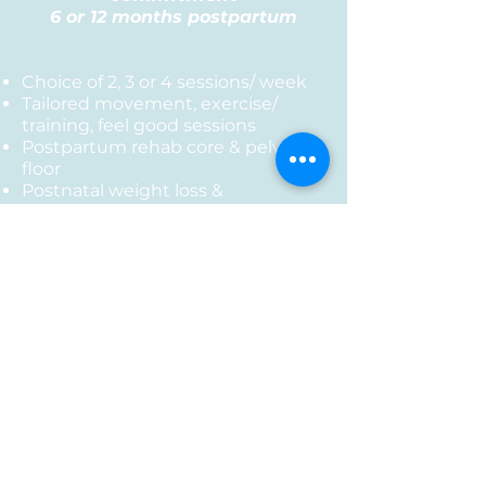
6 or 12 months postpartum
Choice of 2, 3 or 4 sessions/ week
Tailored movement, exercise/
training, feel good sessions
Postpartum rehab core & pelvic
floor
Postnatal weight loss &
strengthening
Mindset & self-love coaching with
the new you
Nutrition coaching for postnatal
(breastfeeding or not).
Lifestyle & postnatal life coaching
Personalized weekly guide & tools
Support 7/7