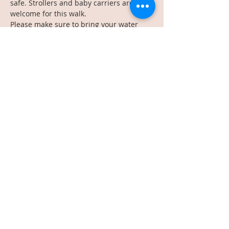
safe. Strollers and baby carriers are all 
welcome for this walk.
Please make sure to bring your water 
bottle, and all the necessary weather 
appropriate things! Try to show up 7-8 
minutes before 10:30am (if you can... we 
already know…
Read More >
Share This Event