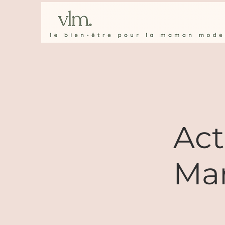
Act
Mam