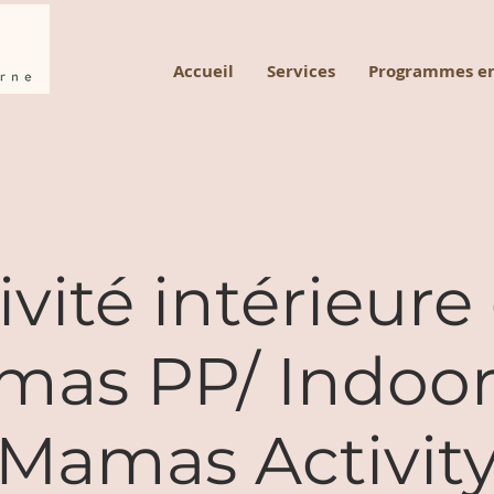
Accueil
Services
Programmes en
ivité intérieure
as PP/ Indoo
Mamas Activit