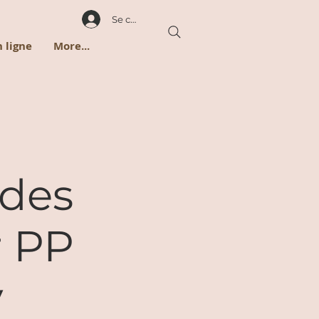
Se connecter
 ligne
More...
 des
r PP
y