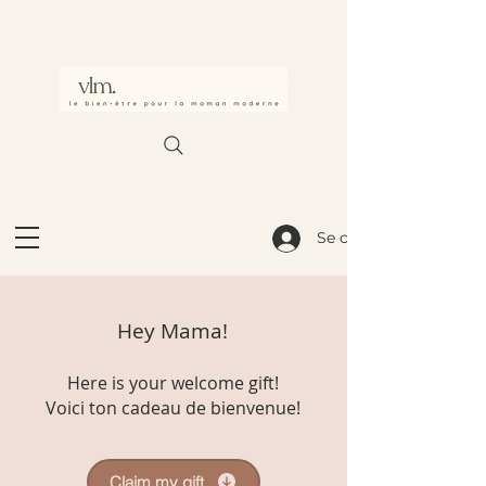
Se connecter
Hey Mama!
Here is your welcome gift!
Voici ton cadeau de bienvenue!
Claim my gift