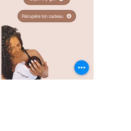
Récupère ton cadeau
SMS:
514-575-0230