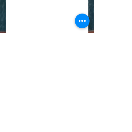
SMS:
514-575-0230
EMAIL:
info@vlmco.ca