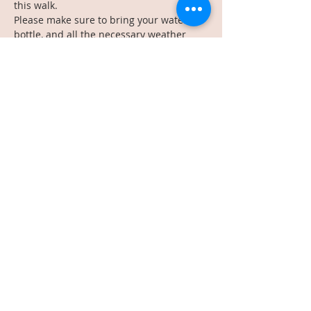
this walk.
Please make sure to bring your water 
bottle, and all the necessary weather 
appropriate things! Try to show up 7-8 
minutes before 1:30pm (if you can... we 
already know how it goes with a baby, we 
most likely will be late! Haha). 
Read More >
Share This Event