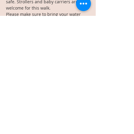
safe. Strollers and baby carriers are all 
welcome for this walk.
Please make sure to bring your water 
bottle, and all the necessary weather 
appropriate things! Try to show up 7-8 
minutes before 10:30am (if you can... we 
already know…
Read More >
Share This Event