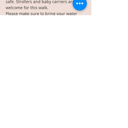
safe. Strollers and baby carriers are all 
welcome for this walk.
Please make sure to bring your water 
bottle, and all the necessary weather 
appropriate things! Try to show up 7-8 
minutes before 1:30pm (if you can... we 
already know…
Read More >
Share This Event