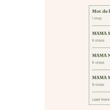
Mot de 
.
1 step
MAMA 
.
6 steps
MAMA 
.
6 steps
MAMA 
.
8 steps
Load more