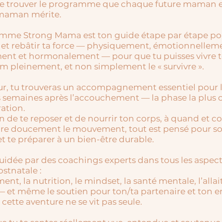
de trouver le programme que chaque future maman 
maman mérite.
mme Strong Mama est ton guide étape par étape pou
 et rebâtir ta force — physiquement, émotionnellem
nt et hormonalement — pour que tu puisses vivre 
m pleinement, et non simplement le « survivre ».
eur, tu trouveras un accompagnement essentiel pour l
 semaines après l’accouchement — la phase la plus c
ation.
on de te reposer et de nourrir ton corps, à quand et
ire doucement le mouvement, tout est pensé pour so
t te préparer à un bien-être durable.
uidée par des coachings experts dans tous les aspect
ostnatale :
nt, la nutrition, le mindset, la santé mentale, l’alla
 et même le soutien pour ton/ta partenaire et ton e
cette aventure ne se vit pas seule.