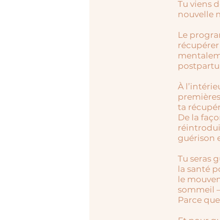
Tu viens 
nouvelle 
Le progra
récupérer
mentaleme
postpartu
À l’intéri
premières
ta récupér
De la faç
réintrodu
guérison e
Tu seras g
la santé p
le mouveme
sommeil —
Parce que 