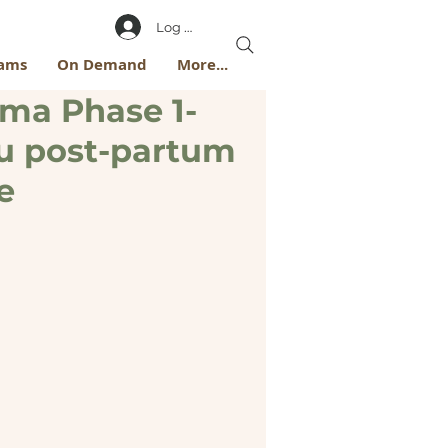
Log In
rams
On Demand
More...
a Phase 1-
u post-partum
e