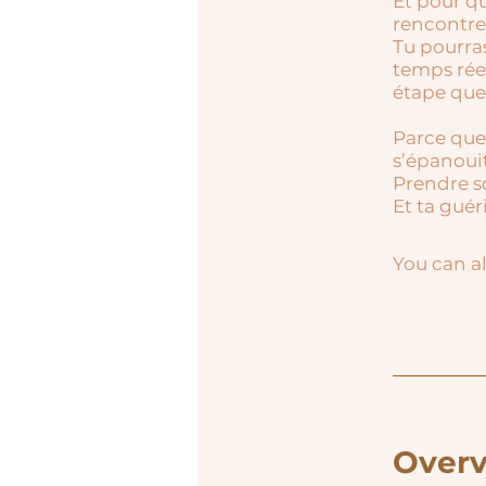
Et pour q
rencontre
Tu pourras
temps rée
étape que 
Parce que
s’épanouit
Prendre so
Et ta guér
You can al
Over