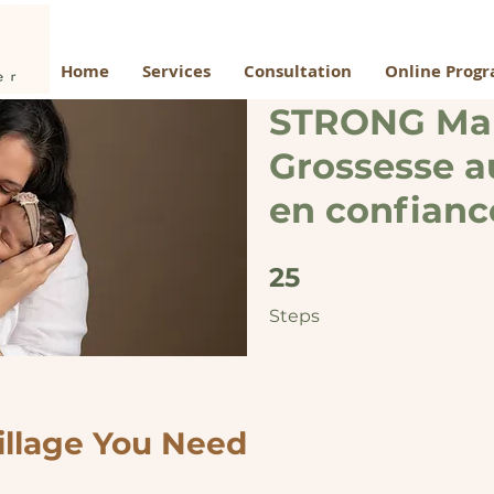
Home
Services
Consultation
Online Prog
STRONG Mam
Grossesse a
en confianc
25 Steps
25
Steps
illage You Need