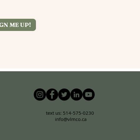
IGN ME UP!
text us: 514-575-0230
info@vlmco.ca