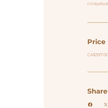
cindydou
Price
CA$397.0
Share