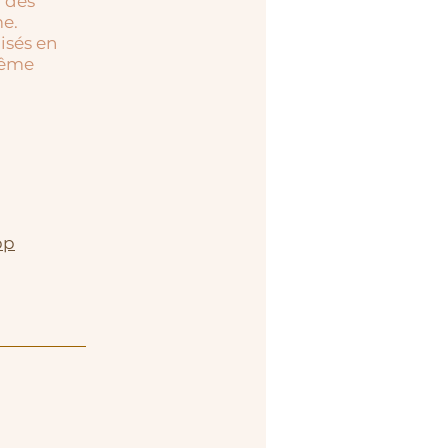
, des
me.
isés en
même
pp