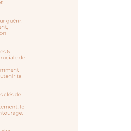
et
r guérir,
ent,
ton
es 6
ruciale de
 comment
utenir ta
s clés de
itement, le
ntourage.