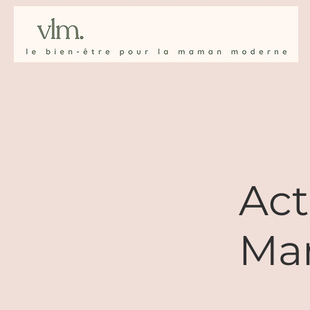
Act
Mam