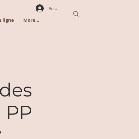
Se connecter
 ligne
More...
 des
r PP
y