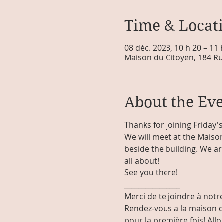
Time & Locat
08 déc. 2023, 10 h 20 – 11
Maison du Citoyen, 184 Ru
About the Ev
Thanks for joining Friday's 
We will meet at the Maison
beside the building. We are
all about!
See you there!
________________
Merci de te joindre à notre
Rendez-vous a la maison du
pour la première fois! Allon