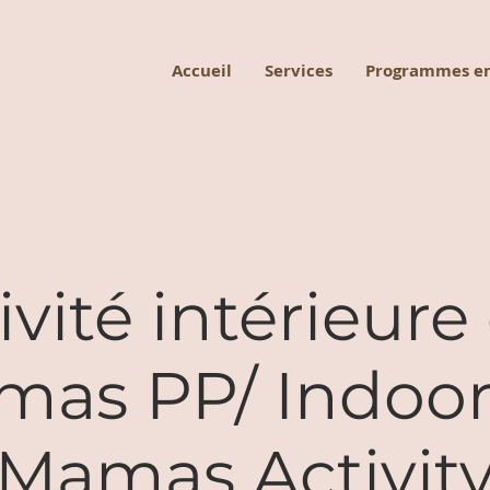
Accueil
Services
Programmes en
ivité intérieure
as PP/ Indoo
Mamas Activit