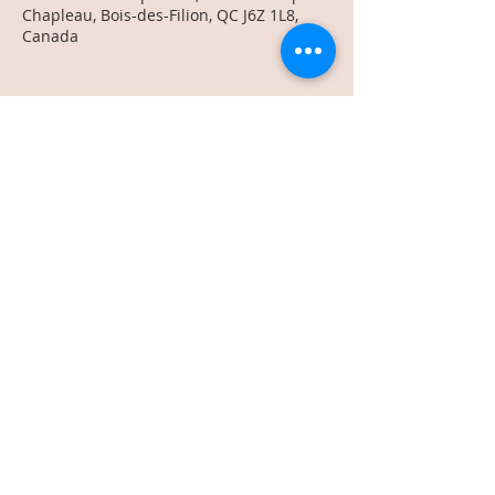
Chapleau, Bois-des-Filion, QC J6Z 1L8,
Canada
Share This Event
text us:
514-575-0230
info@vlmco.ca
Terms & Conditions