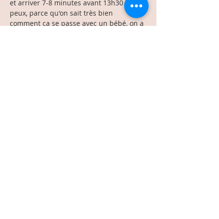
et arriver 7-8 minutes avant 13h30 (si tu 
peux, parce qu'on sait très bien 
comment ça se passe avec un bébé, on a 
plus de chance d'être en retard! Haha!).
À bientot!
---------------
Thanks for joining our Tuesday walk!! 
Read More >
Share This Event